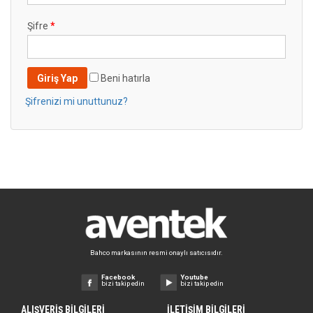
Şifre
*
Giriş Yap
Beni hatırla
Şifrenizi mi unuttunuz?
Bahco markasının resmi onaylı satıcısıdır.
Facebook
Youtube
bizi takip edin
bizi takip edin
ALIŞVERİŞ BİLGİLERİ
İLETİŞİM BİLGİLERİ