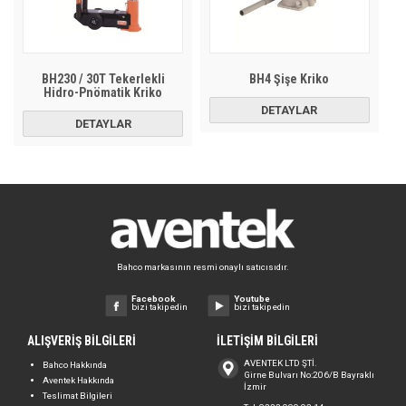
BH230 / 30T Tekerlekli
BH4 Şişe Kriko
Hidro-Pnömatik Kriko
DETAYLAR
DETAYLAR
Bahco markasının resmi onaylı satıcısıdır.
Facebook
Youtube
bizi takip edin
bizi takip edin
ALIŞVERİŞ BİLGİLERİ
İLETİŞİM BİLGİLERİ
AVENTEK LTD ŞTİ.
Bahco Hakkında
Girne Bulvarı No:206/B Bayraklı
Aventek Hakkında
İzmir
Teslimat Bilgileri