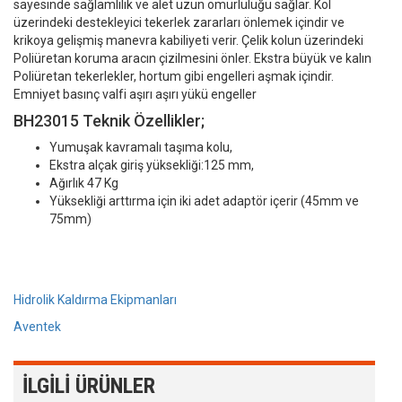
sayesinde sağlamlılık ve alet uzun ömürlülüğü sağlar. Kol
üzerindeki destekleyici tekerlek zararları önlemek içindir ve
krikoya gelişmiş manevra kabiliyeti verir. Çelik kolun üzerindeki
Poliüretan koruma aracın çizilmesini önler. Ekstra büyük ve kalın
Poliüretan tekerlekler, hortum gibi engelleri aşmak içindir.
Emniyet basınç valfi aşırı aşırı yükü engeller
BH23015 Teknik Özellikler;
Yumuşak kavramalı taşıma kolu,
Ekstra alçak giriş yüksekliği:125 mm,
Ağırlık 47 Kg
Yüksekliği arttırma için iki adet adaptör içerir (45mm ve
75mm)
Hidrolik Kaldırma Ekipmanları
Aventek
İLGILI ÜRÜNLER